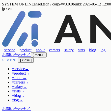
SYSTEM ONLINE
ansel.tech / corp@v3.0.0
build:
2026-05-12 12:00
jp
/ en
service
product
about
careers
salary
stats
blog
log
お問い合わせ
↗
[ menu ]
// MENU
[ close ]
//
service
→
//
product
→
//
about
→
//
careers
→
//
salary
→
//
stats
→
//
blog
→
//
log
→
お問い合わせ
↗