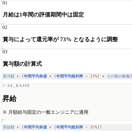
01
月給は1年間の評価期間中は固定
02
賞与によって還元率が
73%
となるように調整
03
賞与額の計算式
賞与額
 = (
年間平均単価
 × (
年間平均粗利率
 − 
27%
) × 
その期の稼働
// 04_RAISE
昇給
※ 月額給与固定の一般エンジニアに適用
昇給額
 = (
年間平均単価
 × (
年間平均粗利率
 − 
37%
))