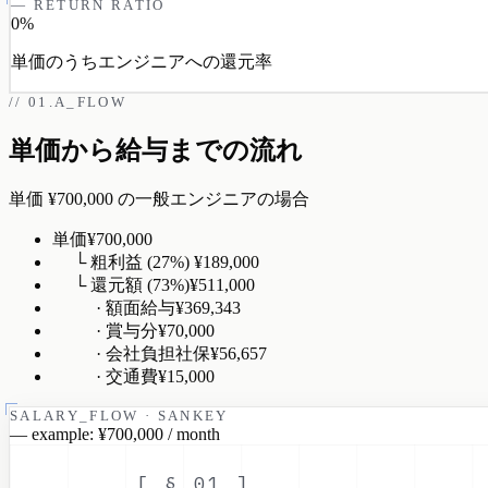
— RETURN RATIO
0%
単価のうちエンジニアへの還元率
// 01.A_FLOW
単価から給与までの流れ
単価
¥700,000
の一般エンジニアの場合
単価
¥700,000
└ 粗利益 (27%)
¥189,000
└ 還元額 (73%)
¥511,000
· 額面給与
¥369,343
· 賞与分
¥70,000
· 会社負担社保
¥56,657
· 交通費
¥15,000
SALARY_FLOW · SANKEY
— example: ¥700,000 / month
[ § 01 ]